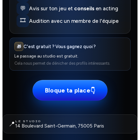
💬
Avis sur ton jeu et
conseils
en acting
🎞️
Audition avec un membre de l'équipe
C'est gratuit ? Vous gagnez quoi ?
🎁
Le passage au studio est gratuit.
Cela nous permet de dénicher des profils intéressants.
Bloque ta place
👇
LE STUDIO
📍
14 Boulevard Saint-Germain, 75005 Paris