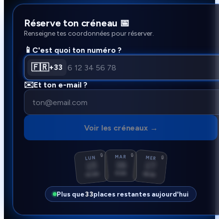
Réserve ton créneau 📅
Renseigne tes coordonnées pour réserver.
📱
C'est quoi ton numéro ?
🇫🇷
+33
✉️
Et ton e-mail ?
Voir les créneaux →
🔒
🔒
MAR
🔒
LUN
MER
16
15
17
11:00
14:00
18:30
Plus que
33
places restantes aujourd'hui